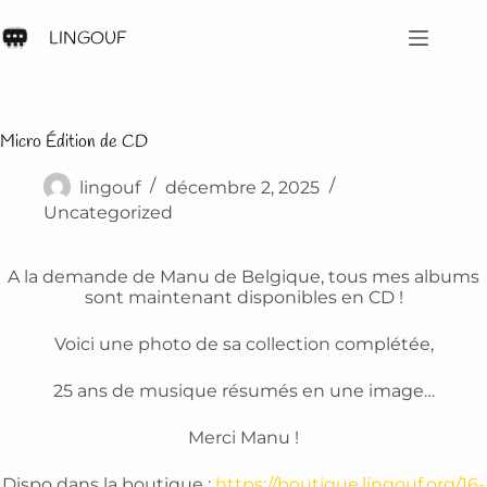
Passer
au
LINGOUF
contenu
Micro Édition de CD
lingouf
décembre 2, 2025
Uncategorized
A la demande de Manu de Belgique, tous mes albums
sont maintenant disponibles en CD !
Voici une photo de sa collection complétée,
25 ans de musique résumés en une image…
Merci Manu !
Dispo dans la boutique :
https://boutique.lingouf.org/16-