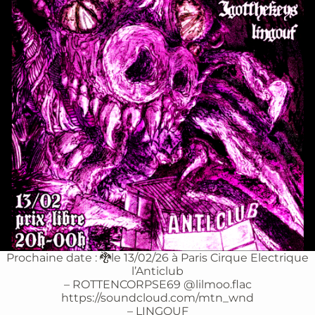
Prochaine date : 🐉le 13/02/26 à Paris Cirque Electrique
l’Anticlub
– ROTTENCORPSE69 @lilmoo.flac
https://soundcloud.com/mtn_wnd
– LINGOUF