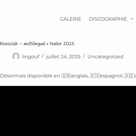
Passer
au
contenu
GALERIE
DISCOGRAPHIE
Kovoclak – multilingual + trailer 2025
lingouf
juillet 24, 2025
Uncategorized
Désormais disponible en 🇬🇧anglais, 🇪🇸espagnol, 🇩🇪a