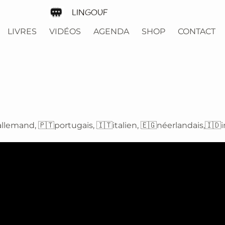
LINGOUF
LIVRES
VIDÉOS
AGENDA
SHOP
CONTACT
llemand, 🇵🇹portugais, 🇮🇹italien, 🇪🇬néerlandais,🇮🇩