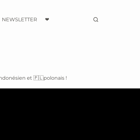
NEWSLETTER
❤
indonésien et 🇵🇱polonais !