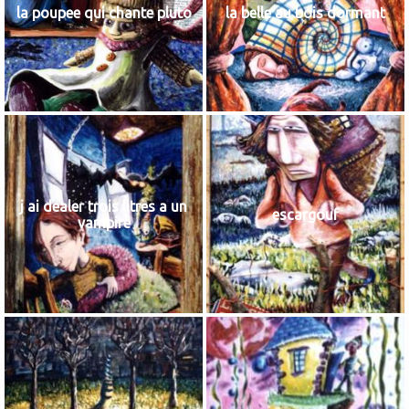
la poupee qui chante pluto
la belle au bois dormant
j ai dealer trois litres a un
escargouf
vampire