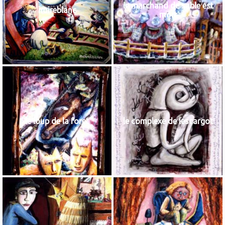
le marchand de sable est
noireblanc
mort
le loup de la foret
le complexe de lescargot