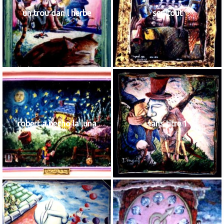
un trou dan l herbe
seultout
robert a pecho la luna
sans titre 1