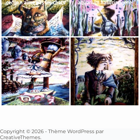
cecile n aime pas les chats
aquarium hallucinogene
amanite
a l aube
Copyright © 2026 - Thème WordPress par
CreativeThemes
.